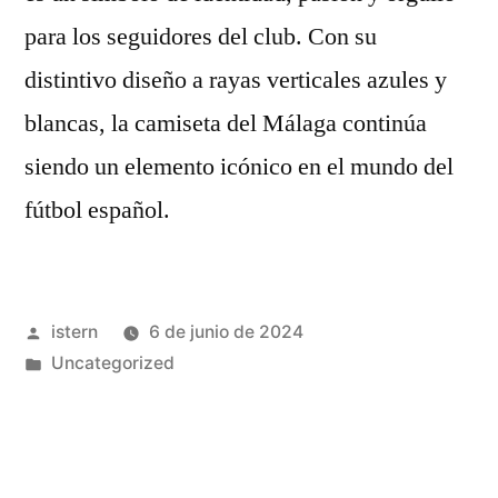
para los seguidores del club. Con su
distintivo diseño a rayas verticales azules y
blancas, la camiseta del Málaga continúa
siendo un elemento icónico en el mundo del
fútbol español.
Publicado
istern
6 de junio de 2024
por
Publicado
Uncategorized
en