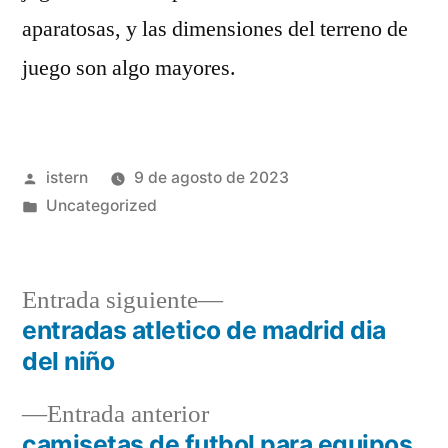
aparatosas, y las dimensiones del terreno de
juego son algo mayores.
Publicado
istern
9 de agosto de 2023
por
Publicado
Uncategorized
en
Entrada
Entrada siguiente
siguiente:
entradas atletico de madrid dia
Navegación
del niño
de
Entrada
Entrada anterior
entradas
anterior:
camisetas de futbol para equipos