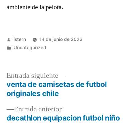
ambiente de la pelota.
Publicado
istern
14 de junio de 2023
por
Publicado
Uncategorized
en
Entrada
Entrada siguiente
siguiente:
venta de camisetas de futbol
Navegación
originales chile
de
Entrada
Entrada anterior
entradas
anterior:
decathlon equipacion futbol niño