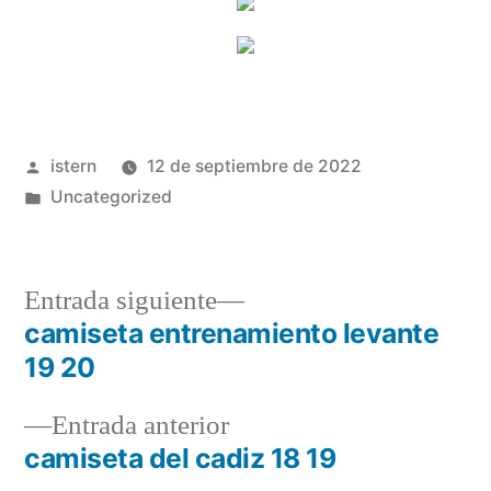
Publicado
istern
12 de septiembre de 2022
por
Publicado
Uncategorized
en
Entrada
Entrada siguiente
siguiente:
camiseta entrenamiento levante
Navegación
19 20
de
Entrada
Entrada anterior
entradas
anterior:
camiseta del cadiz 18 19