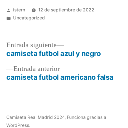
Publicado
istern
12 de septiembre de 2022
por
Publicado
Uncategorized
en
Entrada
Entrada siguiente
siguiente:
camiseta futbol azul y negro
Navegación
Entrada
Entrada anterior
de
anterior:
camiseta futbol americano falsa
entradas
Camiseta Real Madrid 2024
,
Funciona gracias a
WordPress.