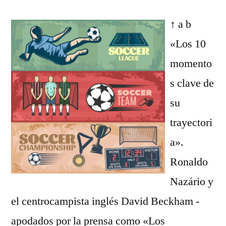
↑ a b
«Los 10
momento
s clave de
su
trayectori
a».
Ronaldo
Nazário y
el centrocampista inglés David Beckham -
apodados por la prensa como «Los