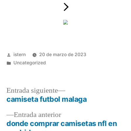
Publicado
istern
20 de marzo de 2023
por
Publicado
Uncategorized
en
Entrada
Entrada siguiente
siguiente:
camiseta futbol malaga
Navegación
Entrada
Entrada anterior
de
anterior:
donde comprar camisetas nfl en