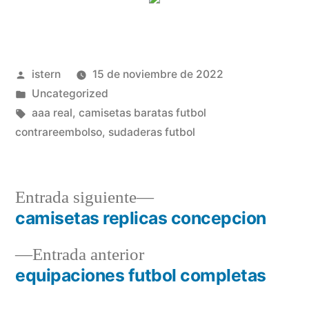
Publicado
istern
15 de noviembre de 2022
por
Publicado
Uncategorized
en
Etiquetas:
aaa real
,
camisetas baratas futbol
contrareembolso
,
sudaderas futbol
Entrada
Entrada siguiente
siguiente:
camisetas replicas concepcion
Navegación
Entrada
Entrada anterior
de
anterior:
equipaciones futbol completas
entradas