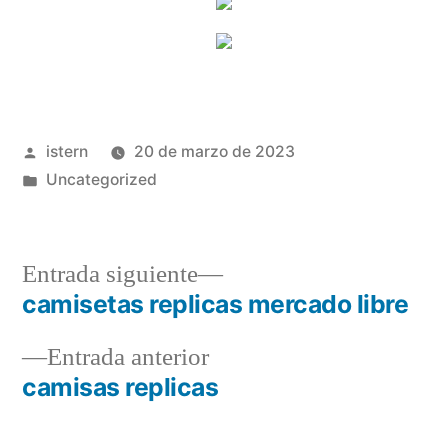
Publicado
istern
20 de marzo de 2023
por
Publicado
Uncategorized
en
Entrada
Entrada siguiente
siguiente:
camisetas replicas mercado libre
Navegación
Entrada
Entrada anterior
de
anterior:
camisas replicas
entradas