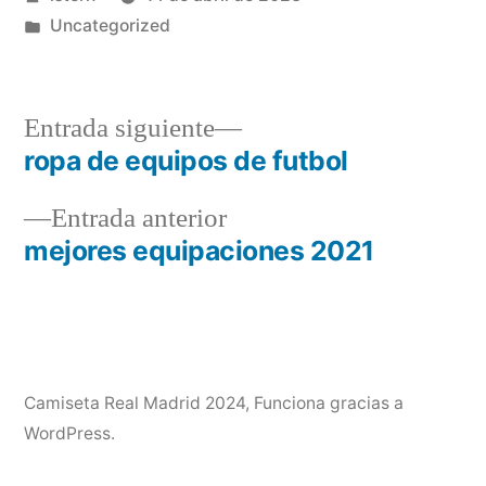
por
Publicado
Uncategorized
en
Entrada
Entrada siguiente
siguiente:
ropa de equipos de futbol
Navegación
Entrada
Entrada anterior
de
anterior:
mejores equipaciones 2021
entradas
Camiseta Real Madrid 2024
,
Funciona gracias a
WordPress.