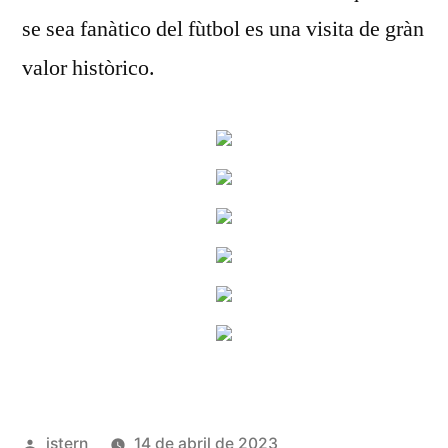
se sea fanàtico del fùtbol es una visita de gràn
valor històrico.
Publicado
istern
14 de abril de 2023