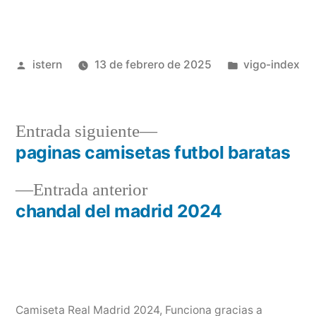
Publicado
Publicado
istern
13 de febrero de 2025
vigo-index
por
en
Entrada
Entrada siguiente
siguiente:
paginas camisetas futbol baratas
Navegación
Entrada
Entrada anterior
de
anterior:
chandal del madrid 2024
entradas
Camiseta Real Madrid 2024
,
Funciona gracias a