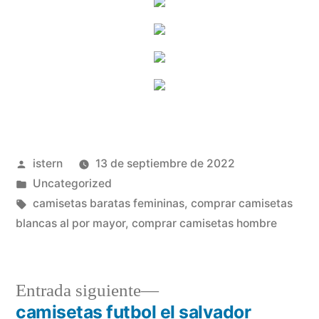
Publicado
istern
13 de septiembre de 2022
por
Publicado
Uncategorized
en
Etiquetas:
camisetas baratas femininas
,
comprar camisetas
blancas al por mayor
,
comprar camisetas hombre
Entrada
Entrada siguiente
siguiente:
camisetas futbol el salvador