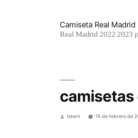
Saltar
al
Camiseta Real Madrid
contenido
Real Madrid 2022 2023 par
camisetas 
Publicado
istern
15 de febrero de 
por