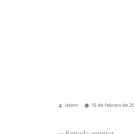
Publicado
istern
15 de febrero de 
por
Entrad
Entrada anterior