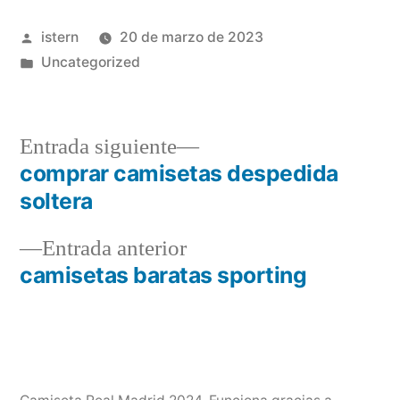
Publicado
istern
20 de marzo de 2023
por
Publicado
Uncategorized
en
Entrada
Entrada siguiente
siguiente:
comprar camisetas despedida
Navegación
soltera
de
Entrada
Entrada anterior
entradas
anterior:
camisetas baratas sporting