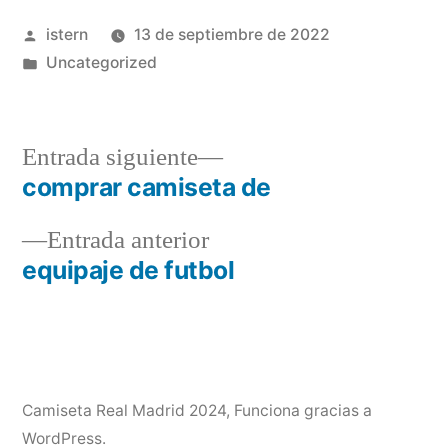
Publicado
istern
13 de septiembre de 2022
por
Publicado
Uncategorized
en
Entrada
Entrada siguiente
siguiente:
comprar camiseta de
Navegación
Entrada
Entrada anterior
de
anterior:
equipaje de futbol
entradas
Camiseta Real Madrid 2024
,
Funciona gracias a
WordPress.