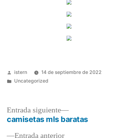
Publicado
istern
14 de septiembre de 2022
por
Publicado
Uncategorized
en
Entrada
Entrada siguiente
siguiente:
camisetas mls baratas
Navegación
Entrada
Entrada anterior