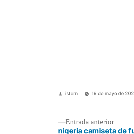
Publicado
istern
19 de mayo de 20
por
Entrad
Entrada anterior
anterio
nigeria camiseta de f