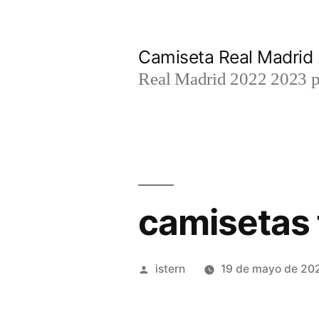
Saltar
al
Camiseta Real Madrid
contenido
Real Madrid 2022 2023 par
camisetas 
Publicado
istern
19 de mayo de 20
por