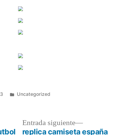
Publicado
23
Uncategorized
en
a
Entrada
Entrada siguiente
r:
siguiente:
utbol
replica camiseta españa