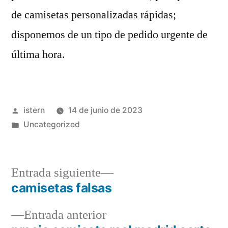
de camisetas personalizadas rápidas;
disponemos de un tipo de pedido urgente de
última hora.
Publicado
istern
14 de junio de 2023
por
Publicado
Uncategorized
en
Entrada
Entrada siguiente
siguiente:
camisetas falsas
Navegación
Entrada
Entrada anterior
de