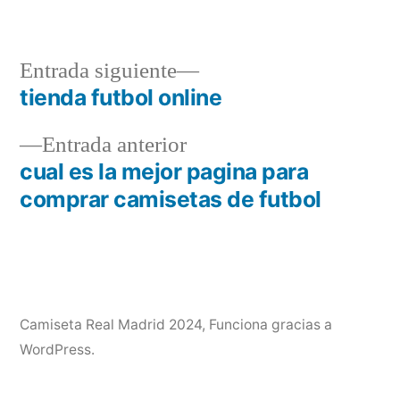
en
Entrada
Entrada siguiente
siguiente:
tienda futbol online
Navegación
Entrada
Entrada anterior
de
anterior:
cual es la mejor pagina para
entradas
comprar camisetas de futbol
Camiseta Real Madrid 2024
,
Funciona gracias a
WordPress.