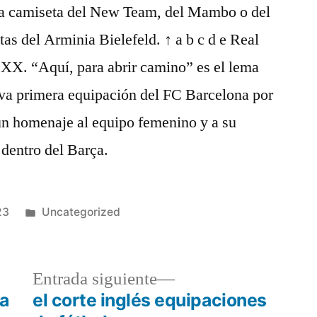
 la camiseta del New Team, del Mambo o del
as del Arminia Bielefeld. ↑ a b c d e Real
 XX. “Aquí, para abrir camino” es el lema
eva primera equipación del FC Barcelona por
un homenaje al equipo femenino y a su
 dentro del Barça.
Publicado
23
Uncategorized
en
a
Entrada
Entrada siguiente
r:
siguiente:
na
el corte inglés equipaciones