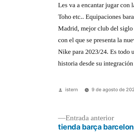
Les va a encantar jugar con
Toho etc.. Equipaciones barat
Madrid, mejor club del siglo
con el que se presenta la nu
Nike para 2023/24. Es todo 
historia desde su integración
Publicado
istern
9 de agosto de 20
por
Entrad
Entrada anterior
anterio
tienda barça barcelo