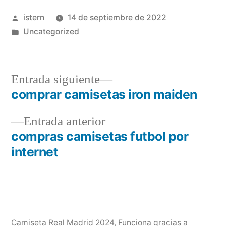
Publicado
istern
14 de septiembre de 2022
por
Publicado
Uncategorized
en
Entrada
Entrada siguiente
siguiente:
comprar camisetas iron maiden
Navegación
Entrada
Entrada anterior
de
anterior:
compras camisetas futbol por
entradas
internet
Camiseta Real Madrid 2024
,
Funciona gracias a