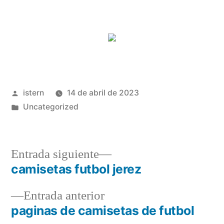
Publicado
istern
14 de abril de 2023
por
Publicado
Uncategorized
en
Entrada
Entrada siguiente
siguiente:
camisetas futbol jerez
Navegación
Entrada
Entrada anterior
de
anterior:
paginas de camisetas de futbol