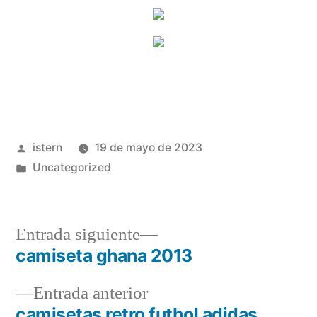
Publicado
istern
19 de mayo de 2023
por
Publicado
Uncategorized
en
Entrada
Entrada siguiente
siguiente:
camiseta ghana 2013
Navegación
Entrada
Entrada anterior
de
anterior:
camisetas retro futbol adidas