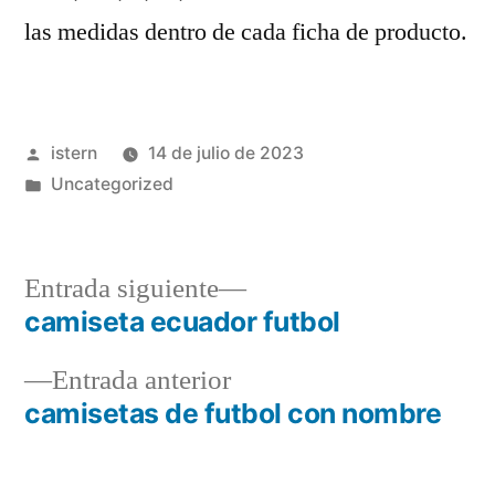
las medidas dentro de cada ficha de producto.
Publicado
istern
14 de julio de 2023
por
Publicado
Uncategorized
en
Entrada
Entrada siguiente
siguiente:
camiseta ecuador futbol
Navegación
Entrada
Entrada anterior
de
anterior:
camisetas de futbol con nombre
entradas