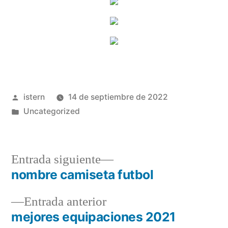
Publicado
istern
14 de septiembre de 2022
por
Publicado
Uncategorized
en
Entrada
Entrada siguiente
siguiente:
nombre camiseta futbol
Navegación
Entrada
Entrada anterior
de
anterior:
mejores equipaciones 2021