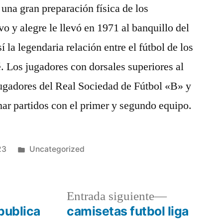
 una gran preparación física de los
vo y alegre le llevó en 1971 al banquillo del
la legendaria relación entre el fútbol de los
é. Los jugadores con dorsales superiores al
 jugadores del Real Sociedad de Fútbol «B» y
ar partidos con el primer y segundo equipo.
Publicado
23
Uncategorized
en
a
Entrada
Entrada siguiente
r:
siguiente:
publica
camisetas futbol liga