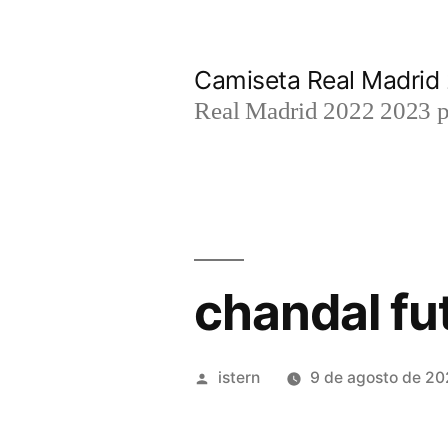
Saltar
al
Camiseta Real Madrid
contenido
Real Madrid 2022 2023 par
chandal fu
Publicado
istern
9 de agosto de 2
por