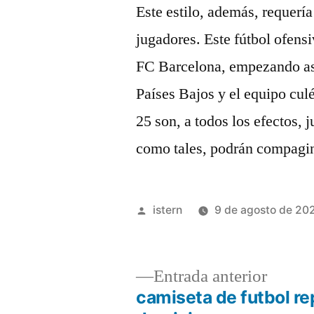
Este estilo, además, requería
jugadores. Este fútbol ofensi
FC Barcelona, empezando así 
Países Bajos y el equipo cul
25 son, a todos los efectos,
como tales, podrán compagin
Publicado
istern
9 de agosto de 20
por
Entrad
Entrada anterior
anterio
camiseta de futbol re