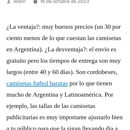
Publicado
istern
16 de octubre de 2023
por
¿La ventaja?: muy buenos precios (un 30 por
ciento menos de lo que cuestan las camisetas
en Argentina). ¿La desventaja?: el envío es
gratuito pero los tiempos de entrega son muy
largos (entre 40 y 60 días). Son cordobeses,
camisetas futbol baratas
por lo que tienen
mucho de Argentina y Latinoamérica. Por
ejemplo, las tallas de las camisetas
publicitarias es muy importante ajustarlo bien
a tu público para que la sigan llevando día a