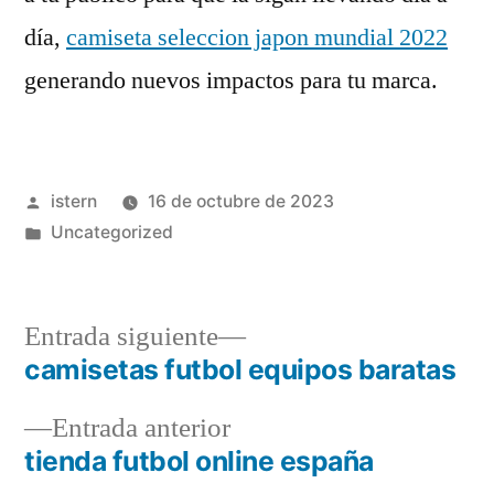
día,
camiseta seleccion japon mundial 2022
generando nuevos impactos para tu marca.
Publicado
istern
16 de octubre de 2023
por
Publicado
Uncategorized
en
Entrada
Entrada siguiente
siguiente:
camisetas futbol equipos baratas
Navegación
Entrada
Entrada anterior
de
anterior:
tienda futbol online españa
entradas