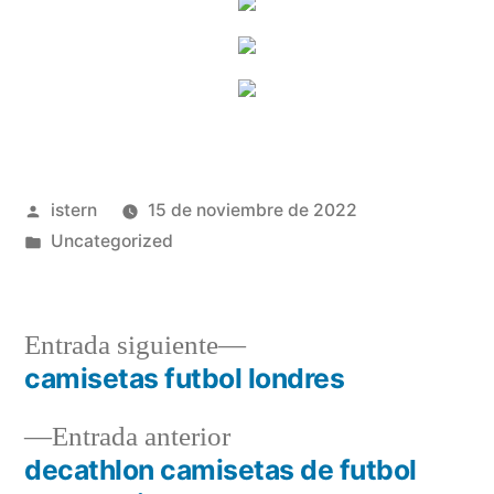
Publicado
istern
15 de noviembre de 2022
por
Publicado
Uncategorized
en
Entrada
Entrada siguiente
siguiente:
camisetas futbol londres
Navegación
Entrada
Entrada anterior
de
anterior:
decathlon camisetas de futbol