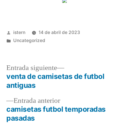
Publicado
istern
14 de abril de 2023
por
Publicado
Uncategorized
en
Entrada
Entrada siguiente
siguiente:
venta de camisetas de futbol
Navegación
antiguas
de
Entrada
Entrada anterior
entradas
anterior:
camisetas futbol temporadas
pasadas