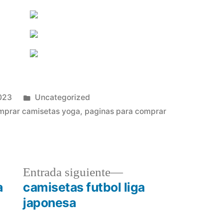
Publicado
2023
Uncategorized
en
mprar camisetas yoga
,
paginas para comprar
a
Entrada
Entrada siguiente
r:
siguiente:
a
camisetas futbol liga
japonesa