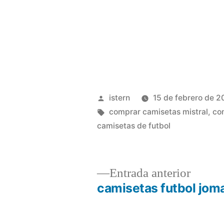
Publicado
istern
15 de febrero de 
por
Etiquetas:
comprar camisetas mistral
,
co
camisetas de futbol
Entrad
Entrada anterior
anterio
camisetas futbol jom
Navegación