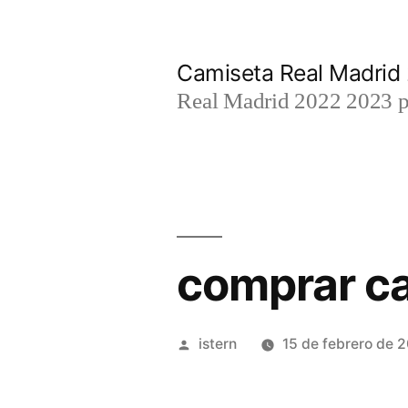
Saltar
al
Camiseta Real Madrid
contenido
Real Madrid 2022 2023 par
comprar ca
Publicado
istern
15 de febrero de 
por