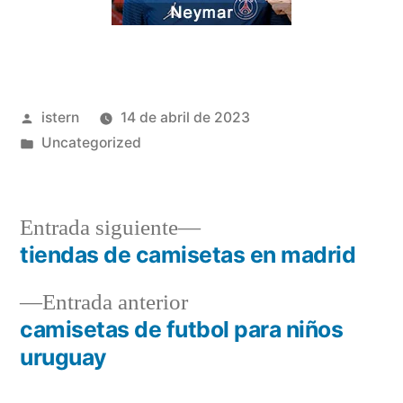
Publicado
istern
14 de abril de 2023
por
Publicado
Uncategorized
en
Entrada
Entrada siguiente
siguiente:
tiendas de camisetas en madrid
Navegación
Entrada
Entrada anterior
de
anterior:
camisetas de futbol para niños
entradas
uruguay