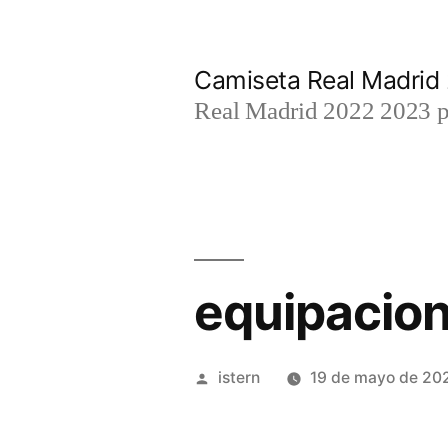
Saltar
al
Camiseta Real Madrid
contenido
Real Madrid 2022 2023 par
equipacion
Publicado
istern
19 de mayo de 20
por