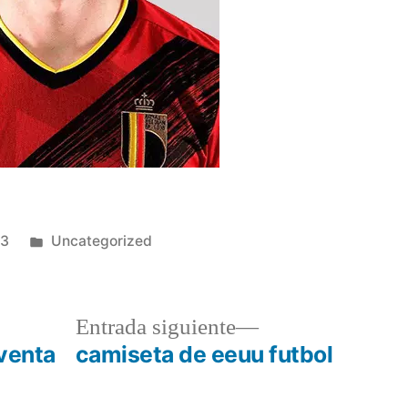
Publicado
23
Uncategorized
en
a
Entrada
Entrada siguiente
r:
siguiente:
 venta
camiseta de eeuu futbol