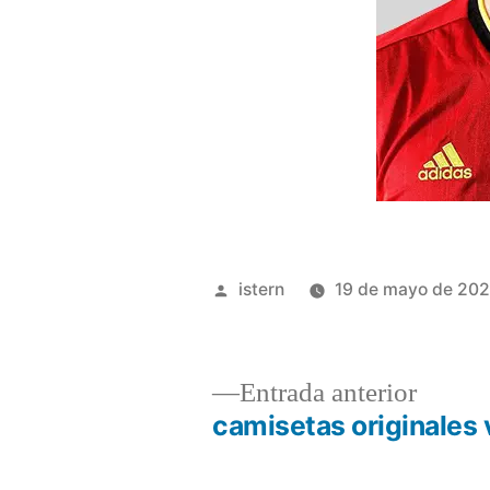
Publicado
istern
19 de mayo de 20
por
Entrad
Entrada anterior
anterio
camisetas originales
Navegación