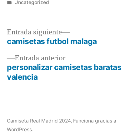
por
Publicado
Uncategorized
en
Entrada
Entrada siguiente
siguiente:
camisetas futbol malaga
Navegación
Entrada
Entrada anterior
de
anterior:
personalizar camisetas baratas
entradas
valencia
Camiseta Real Madrid 2024
,
Funciona gracias a
WordPress.