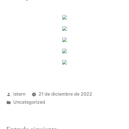
Publicado
istern
21 de diciembre de 2022
por
Publicado
Uncategorized
en