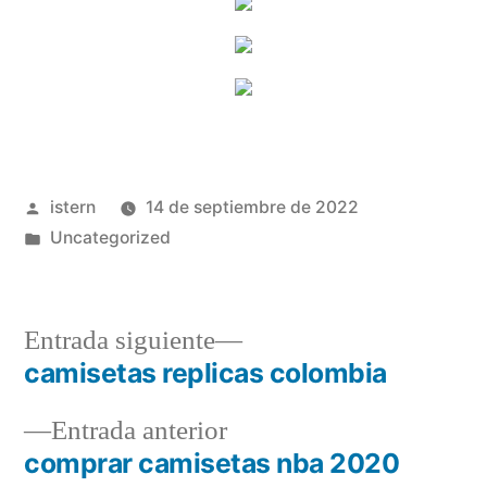
Publicado
istern
14 de septiembre de 2022
por
Publicado
Uncategorized
en
Entrada
Entrada siguiente
siguiente:
camisetas replicas colombia
Navegación
Entrada
Entrada anterior
de
anterior:
comprar camisetas nba 2020