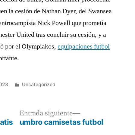
en la cesión de Nathan Dyer, del Swansea
 centrocampista Nick Powell que prometía
ster United tras concluir su cesión, y a
hó por el Olympiakos,
equipaciones futbol
ortante.
Publicado
2023
Uncategorized
en
a
Entrada
Entrada siguiente
r:
siguiente:
ratis
umbro camisetas futbol