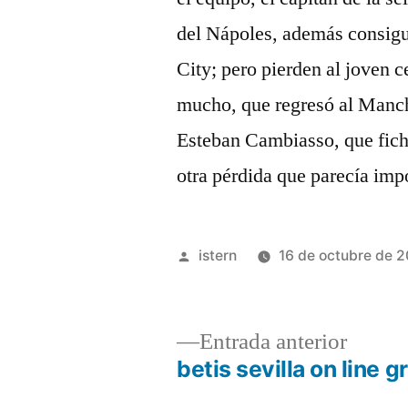
del Nápoles, además consigu
City; pero pierden al joven
mucho, que regresó al Manche
Esteban Cambiasso, que fic
otra pérdida que parecía imp
Publicado
istern
16 de octubre de 
por
Entrad
Entrada anterior
anterio
betis sevilla on line g
Navegación