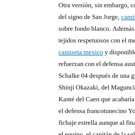
Otra versión, sin embargo, c
del signo de San Jorge,
camis
sobre fondo blanco. Además,
tejidos respetuosos con el 
camiseta mexico
y disponible
refuerzan con el defensa aus
Schalke 04 después de una g
Shinji Okazaki, del Magunci
Kanté del Caen que acabaría 
el defensa francotunecino Y
fichaje estrella aunque al f
el equipo, el capitán de la 