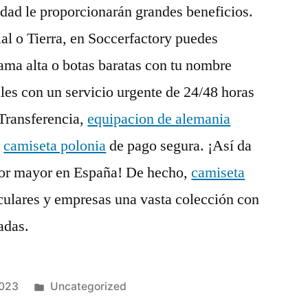
idad le proporcionarán grandes beneficios.
ial o Tierra, en Soccerfactory puedes
ama alta o botas baratas con tu nombre
es con un servicio urgente de 24/48 horas
 Transferencia,
equipacion de alemania
a
camiseta polonia
de pago segura. ¡Así da
 por mayor en España! De hecho,
camiseta
culares y empresas una vasta colección con
adas.
Publicado
2023
Uncategorized
en