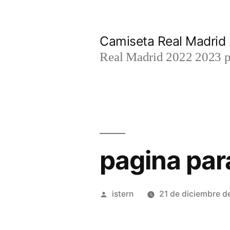
Saltar
al
Camiseta Real Madrid
contenido
Real Madrid 2022 2023 par
pagina par
Publicado
istern
21 de diciembre d
por