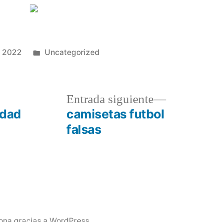
Publicado
e 2022
Uncategorized
en
a
Entrada
Entrada siguiente
r:
siguiente:
idad
camisetas futbol
falsas
ona gracias a WordPress.