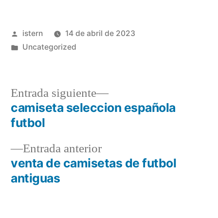
Publicado
istern
14 de abril de 2023
por
Publicado
Uncategorized
en
Entrada
Entrada siguiente
siguiente:
camiseta seleccion española
Navegación
futbol
de
Entrada
Entrada anterior
entradas
anterior:
venta de camisetas de futbol
antiguas