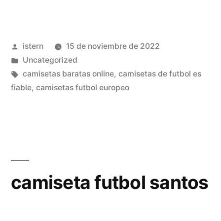
de
uruguay
Publicado
istern
15 de noviembre de 2022
baratas»
por
Publicado
Uncategorized
en
Etiquetas:
camisetas baratas online
,
camisetas de futbol es
fiable
,
camisetas futbol europeo
camiseta futbol santos