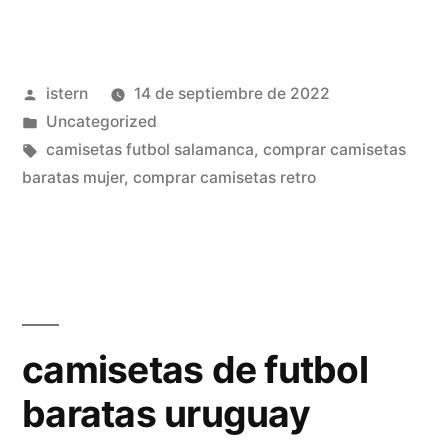
futbol
reebok»
Publicado
istern
14 de septiembre de 2022
por
Publicado
Uncategorized
en
Etiquetas:
camisetas futbol salamanca
,
comprar camisetas
baratas mujer
,
comprar camisetas retro
camisetas de futbol
baratas uruguay