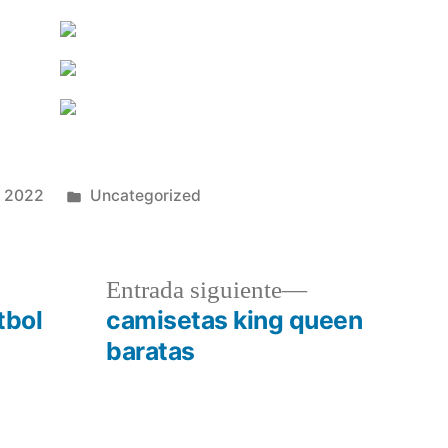
Publicado
e 2022
Uncategorized
en
a
Entrada
Entrada siguiente
r:
siguiente:
tbol
camisetas king queen
baratas