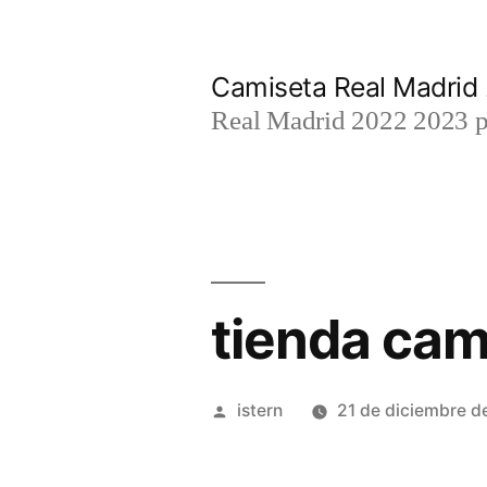
Saltar
al
Camiseta Real Madrid
contenido
Real Madrid 2022 2023 par
tienda cam
Publicado
istern
21 de diciembre d
por