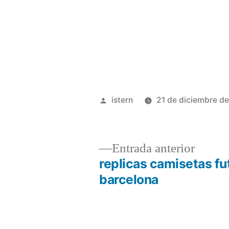
Publicado
istern
21 de diciembre d
por
Entrad
Entrada anterior
anterio
replicas camisetas fu
Navegación
barcelona
de