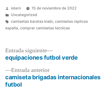
Publicado
istern
15 de noviembre de 2022
por
Publicado
Uncategorized
en
Etiquetas:
camisetas baratas kiabi
,
camisetas replicas
españa
,
comprar camisetas tecnicas
Entrada
Entrada siguiente
siguiente:
equipaciones futbol verde
Navegación
Entrada
Entrada anterior
de
anterior:
camiseta brigadas internacionales
entradas
futbol