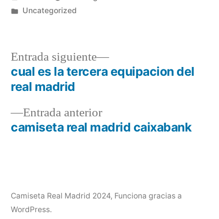
por
Publicado
Uncategorized
en
Entrada
Entrada siguiente
siguiente:
cual es la tercera equipacion del
Navegación
real madrid
de
Entrada
Entrada anterior
entradas
anterior:
camiseta real madrid caixabank
Camiseta Real Madrid 2024
,
Funciona gracias a
WordPress.