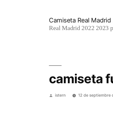
Saltar
al
Camiseta Real Madrid
contenido
Real Madrid 2022 2023 par
camiseta fu
Publicado
istern
12 de septiembre
por