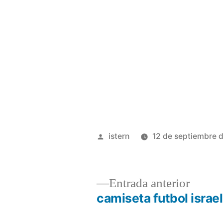
Publicado
istern
12 de septiembre 
por
Entrad
Entrada anterior
anterio
camiseta futbol israel
Navegación