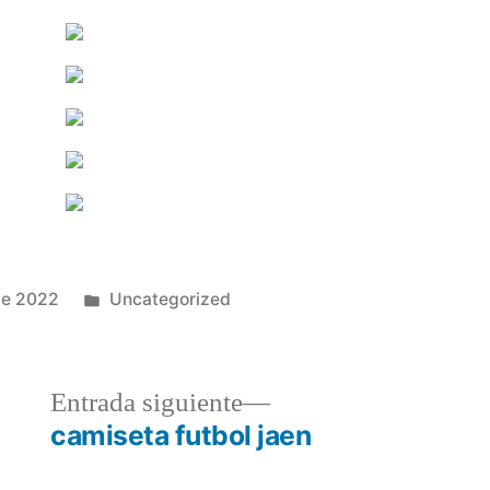
Publicado
de 2022
Uncategorized
en
a
Entrada
Entrada siguiente
r:
siguiente:
camiseta futbol jaen