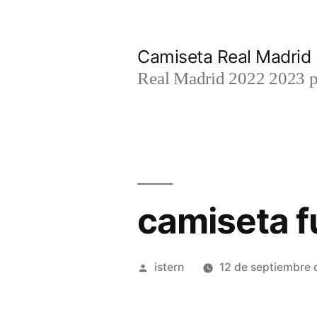
Saltar
al
Camiseta Real Madrid
contenido
Real Madrid 2022 2023 par
camiseta f
Publicado
istern
12 de septiembre
por