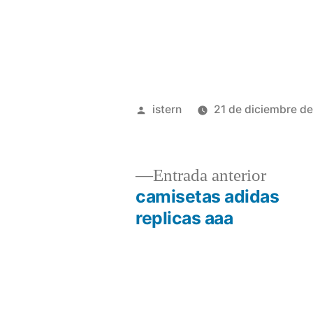
Publicado
istern
21 de diciembre d
por
Entrad
Entrada anterior
anterio
camisetas adidas
Navegación
replicas aaa
de
entradas