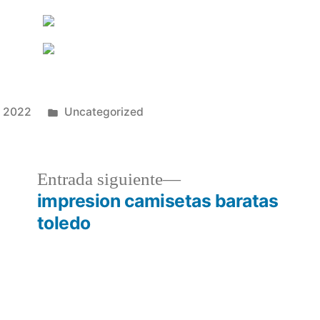
Publicado
e 2022
Uncategorized
en
a
Entrada
Entrada siguiente
r:
siguiente:
impresion camisetas baratas
toledo