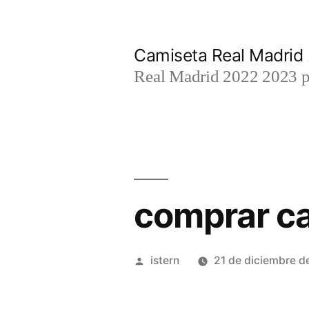
Saltar
al
Camiseta Real Madrid
contenido
Real Madrid 2022 2023 par
comprar ca
Publicado
istern
21 de diciembre d
por